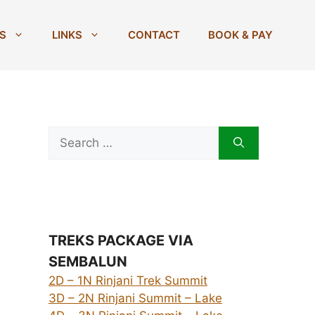
S
LINKS
CONTACT
BOOK & PAY
Search
for:
TREKS PACKAGE VIA
SEMBALUN
2D – 1N Rinjani Trek Summit
3D – 2N Rinjani Summit – Lake